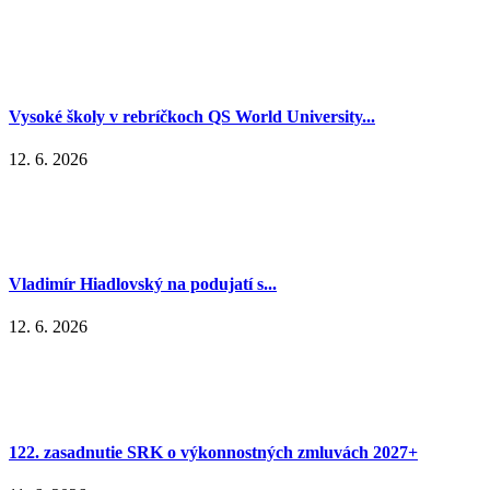
Vysoké školy v rebríčkoch QS World University...
12. 6. 2026
Vladimír Hiadlovský na podujatí s...
12. 6. 2026
122. zasadnutie SRK o výkonnostných zmluvách 2027+