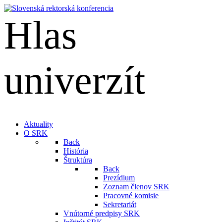
Hlas
univerzít
English
Aktuality
O SRK
Back
História
Štruktúra
Back
Prezídium
Zoznam členov SRK
Pracovné komisie
Sekretariát
Vnútorné predpisy SRK