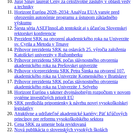
Juraj Sinay laureát Ceny za celoživotné zásluhy v oblasti vedy
a techniky
Horizont Európa 2028–2034: Analýza EUA varuje pred
ohrozením autonómie programu a ústupom základného
výskumu
Šiesta séria ASEFInnoLab tentokrát aj s účasťou Slovenskej
rektorskej konferencie
Prezident SRK na otvorení akademického roka na Univerzite
sv. Cyrila a Metoda v Trnave
Príhovor prezidenta SRK na oslavách 25. výročia založenia
Katolíckej univerzity v Ružomberku
Príhovor prezidenta SRK počas slávnostného otvorenia
akademického roka na Prešovskej univerzite
Príhovor viceprezidenta SRK Petra Šimka na otvorení 107.
akademického roka na Univerzite Komenského v Bratislave
Príhovor prezidenta SRK počas slávnostného otvorenia
akademického roka na Univerzite J. Selyeho
Horizont Európa s takmer dvojnásobným rozpočtom v novom
systéme investičných priorít EÚ
SRK predložila pripomienky k návrhu novej vysokoškolskej
legislatívy
Atraktívne a udržateľné akademické kariéry: Päť kľúčových
princípov pre reformu vysokoškolského sektora
Cena SRK za umenie bola revidovaná
Nová publikácia o slovenských vysokých školách