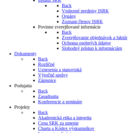
Inštitút SRK
Back
Vnútorné predpisy ISRK
Orgány
Zoznam členov ISRK
Povinne zverejňované informácie
Back
Zverejňovanie objednávok a faktúr
Ochrana osobných údajov
Slobodný prístup k informáciám
Dokumenty
Back
Rozličné
Uznesenia a stanoviská
Výročné správy
Zápisnice
Podujatia
Back
Zasadnutia
Konferencie a semináre
Projekty
Back
Akademická etika a integrita
Cena SRK za umenie
Charta a Kódex výskumníkov