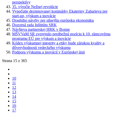
perspektívy
35. výročie Nežnej revolúcie
Vypočutie dezignovanej komisárky Ekateriny Zaharieva pre
start-up, výskum a inovácie
Draghiho návrhy pre silnejšiu európsku ekonomiku
Dozorná rada Inštitútu SRK
Návšteva partnerskej HRK v Bonne
MŠVVaM SR zverejnilo predbežnú pozíciu k 10. rámcovému
programu EÚ pre výskum a inovácie
Kódex výskumnej integrity a etiky bude zárukou kvality a
dôveryhodnosti vedeckého výskumu
Podpora výskumu a inovácií v Európskej únii
Strana 15 z 365
10
11
12
13
14
15
16
17