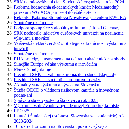
SRK na odovzdávaní cien Študentská organizácia roka 2024
Reforma hodnotenia akademických kariér: Medzinárodný
prieskum WG ACA priniesol dôležité zistenia
Rektorka Katarína Slobodová Nováková je členkou EWORA
Smútočné oznámenie
Podpora spolupráce s globálnym Juhom „Global Gateway“
SRK podporila iniciatívu európskych univerzít na posilnenie
výskumu a inovácií
Varšavská deklarácia 2025: Strategická budúcnosť výskumu a
inovácií
Smútočné oznámenie
EUA princípy a usmernenia na ochranu akademickej slobody
Silnejšia Európa vďaka výskumu a inováciám
Marek Šmid jubiluje
Prezident SRK na valnom zhromaždení študentskej rady
Prezident SRK na stretnutí na odborovom zväze
Aktuálny stav výskumu a vývoja na Slovensku
Štúdia OECD o vládnom rizikovom kapitále a inovačnom
podnikaní
Správa o stave vysokého školstva za rok 2023
Výskum a vzdelávanie v agende novej Európskej komisie
PF 2025
Laureáti Študentskej osobnosti Slovenska za akademický rok
2023/2024
10 rokov Horizontu na Slovensku: pokrok, výzvy a