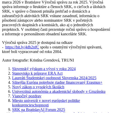
marca 2026 v Bratislave Výročnú správu za rok 2025. Výročná
správa informuje o štruktúre a členoch SRK, o cieľoch a úlohách
SRK, v správe o činnosti prináša prehľad o domácich a
zahraničných aktivitách SRK vrátane zasadnutí, informáciu o
pôsobení zástupcov alebo nominantov SRK v početných
pracovných skupinách a komisiách, ako aj o jednotlivých
projektoch. V osobitnej časti prezentuje ročnú správu o hospodárení
a informuje o personálnom obsadení kancelárie SRK.
Výročná správa 2025 je dostupná na odkaze
-
https://bit.ly/4db2nfC
spolu s ostatnými výročnými správami,
ktoré boli vypracované od roku 2004.
Autor fotografie: Kristína Grendová, TRUNI
Slovenský výskum a vývoj v roku 2024
Stanovisko k príprave ERA Act
Laureáti Študentskej osobnosti Slovenska 2024/2025
Silnejšia Európa potrebuje riadne financovaný Erasmus+
Nový zákon o vysokých školách
Univerzitná autonómia a akademické slobody v Gruzínsku
Vianočný pozdrav
Miesto univerzít v novej európskej politike
konkurencieschopnosti
SRK na BratislavAI Forum 2025