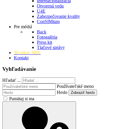
Internacionalizácia
Otvorená veda
U4E
Zabezpečovanie kvality
ConSIMium
Pre médiá
Back
Fotogaléria
Press kit
Tlačové správy
30 rokov SRK
Kontakt
Vyhľadávanie
Hľadať ...
Používateľské meno
Heslo
Zobraziť heslo
Pamätaj si ma