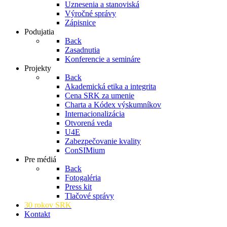
Uznesenia a stanoviská
Výročné správy
Zápisnice
Podujatia
Back
Zasadnutia
Konferencie a semináre
Projekty
Back
Akademická etika a integrita
Cena SRK za umenie
Charta a Kódex výskumníkov
Internacionalizácia
Otvorená veda
U4E
Zabezpečovanie kvality
ConSIMium
Pre médiá
Back
Fotogaléria
Press kit
Tlačové správy
30 rokov SRK
Kontakt