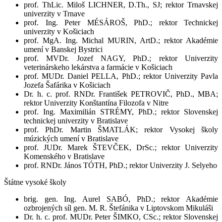
prof. ThLic. Miloš LICHNER, D.Th., SJ; rektor Trnavskej
univerzity v Trnave
prof. Ing. Peter MÉSÁROŠ, PhD.; rektor Technickej
univerzity v Košiciach
prof. MgA. Ing. Michal MURIN, ArtD.; rektor Akadémie
umení v Banskej Bystrici
prof. MVDr. Jozef NAGY, PhD.; rektor Univerzity
veterinárskeho lekárstva a farmácie v Košiciach
prof. MUDr. Daniel PELLA, PhD.; rektor Univerzity Pavla
Jozefa Šafárika v Košiciach
Dr. h. c. prof. RNDr. František PETROVIČ, PhD., MBA;
rektor Univerzity Konštantína Filozofa v Nitre
prof. Ing. Maximilián STRÉMY, PhD.; rektor Slovenskej
technickej univerzity v Bratislave
prof. PhDr. Martin ŠMATLÁK; rektor Vysokej školy
múzických umení v Bratislave
prof. JUDr. Marek ŠTEVČEK, DrSc.; rektor Univerzity
Komenského v Bratislave
prof. RNDr. János TÓTH, PhD.; rektor Univerzity J. Selyeho
Štátne vysoké školy
brig. gen. Ing. Aurel SABÓ, PhD.; rektor Akadémie
ozbrojených síl gen. M. R. Štefánika v Liptovskom Mikuláši
Dr. h. c. prof. MUDr. Peter ŠIMKO, CSc.; rektor Slovenskej