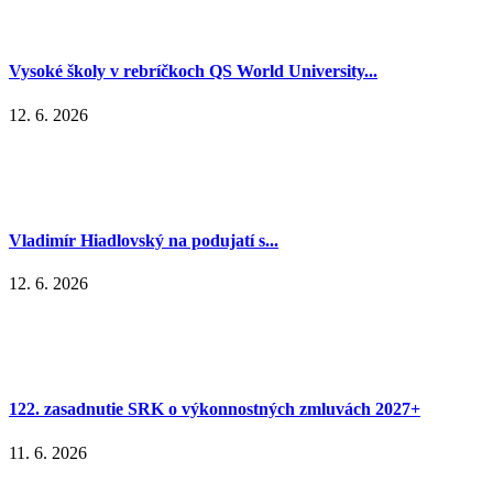
Vysoké školy v rebríčkoch QS World University...
12. 6. 2026
Vladimír Hiadlovský na podujatí s...
12. 6. 2026
122. zasadnutie SRK o výkonnostných zmluvách 2027+
11. 6. 2026