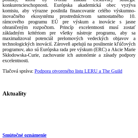
konkurencieschopnosti. Európska akademická obec vyzýva
komisiu, aby výrazne posilnila financovanie celého výskumno-
inovačného ekosystému prostredníctvom samostatného 10.
rámcového programu EÚ pre výskum a inovácie s jasne
ohraničeným rozpočtom. Princíp excelentnosti musí zostať
základným kritériom pre všetky nástroje programu, aby sa
maximalizoval potenciál prelomových vedeckých objavov a
technologických inovácií. Zároveň apelujú na posilnenie kľúčových
programov, ako sú Európska rada pre výskum (ERC) a Akcie Marie
Skłodowska-Curie, zachovanie ich autonómie a zásady podpory
excelentnosti.
Tlačová správa:
Podpora otvoreného listu LERU a The Guild
Aktuality
Smútočné oznámenie