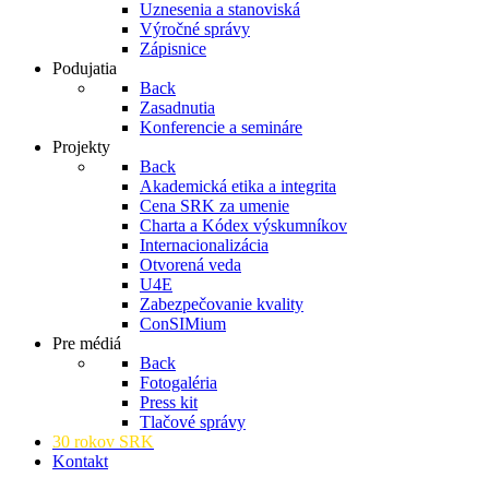
Uznesenia a stanoviská
Výročné správy
Zápisnice
Podujatia
Back
Zasadnutia
Konferencie a semináre
Projekty
Back
Akademická etika a integrita
Cena SRK za umenie
Charta a Kódex výskumníkov
Internacionalizácia
Otvorená veda
U4E
Zabezpečovanie kvality
ConSIMium
Pre médiá
Back
Fotogaléria
Press kit
Tlačové správy
30 rokov SRK
Kontakt