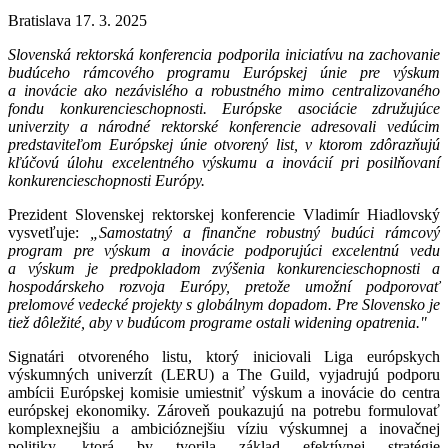
Bratislava 17. 3. 2025
Slovenská rektorská konferencia podporila iniciatívu na zachovanie
budúceho rámcového programu Európskej únie pre výskum
a inovácie ako nezávislého a robustného mimo centralizovaného
fondu konkurencieschopnosti. Európske asociácie združujúce
univerzity a národné rektorské konferencie adresovali vedúcim
predstaviteľom Európskej únie otvorený list, v ktorom zdôrazňujú
kľúčovú úlohu excelentného výskumu a inovácií pri posilňovaní
konkurencieschopnosti Európy.
Prezident Slovenskej rektorskej konferencie Vladimír Hiadlovský
vysvetľuje:
„Samostatný a finančne robustný budúci rámcový
program pre výskum a inovácie podporujúci excelentnú vedu
a výskum je predpokladom zvýšenia konkurencieschopnosti a
hospodárskeho rozvoja Európy, pretože umožní podporovať
prelomové vedecké projekty s globálnym dopadom. Pre Slovensko je
tiež dôležité, aby v budúcom programe ostali widening opatrenia."
Signatári otvoreného listu, ktorý iniciovali Liga európskych
výskumných univerzít (LERU) a The Guild, vyjadrujú podporu
ambícii Európskej komisie umiestniť výskum a inovácie do centra
európskej ekonomiky. Zároveň poukazujú na potrebu formulovať
komplexnejšiu a ambicióznejšiu víziu výskumnej a inovačnej
politiky, ktorá by tvorila základ efektívnej stratégie