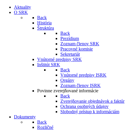
Aktuality
O SRK
Back
História
Štruktúra
Back
Prezídium
Zoznam členov SRK
Pracovné komisie
Sekretariát
Vnútorné predpisy SRK
Inštitút SRK
Back
Vnútorné predpisy ISRK
Orgány
Zoznam členov ISRK
Povinne zverejňované informácie
Back
Zverejňovanie objednávok a faktúr
Ochrana osobných údajov
Slobodný prístup k informáciám
Dokumenty
Back
Rozličné