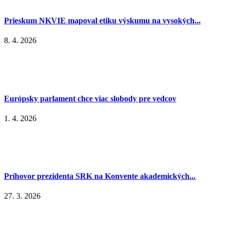
Prieskum NKVIE mapoval etiku výskumu na vysokých...
8. 4. 2026
Európsky parlament chce viac slobody pre vedcov
1. 4. 2026
Príhovor prezidenta SRK na Konvente akademických...
27. 3. 2026