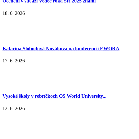
Ocenení v súťaži Vedec roka SR 2025 známi
18. 6. 2026
Katarína Slobodová Nováková na konferencii EWORA
17. 6. 2026
Vysoké školy v rebríčkoch QS World University...
12. 6. 2026