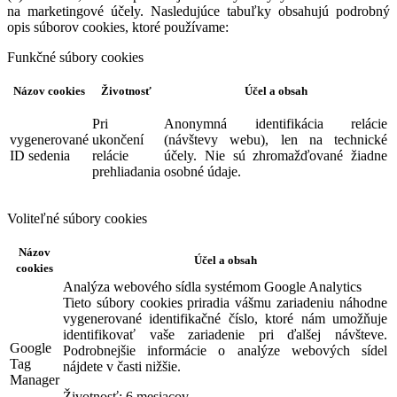
na marketingové účely. Nasledujúce tabuľky obsahujú podrobný
opis súborov cookies, ktoré používame:
Funkčné súbory cookies
Názov cookies
Životnosť
Účel a obsah
Pri
Anonymná identifikácia relácie
vygenerované
ukončení
(návštevy webu), len na technické
ID sedenia
relácie
účely. Nie sú zhromažďované žiadne
prehliadania
osobné údaje.
Voliteľné súbory cookies
Názov
Účel a obsah
cookies
Analýza webového sídla systémom Google Analytics
Tieto súbory cookies priradia vášmu zariadeniu náhodne
vygenerované identifikačné číslo, ktoré nám umožňuje
identifikovať vaše zariadenie pri ďalšej návšteve.
Google
Podrobnejšie informácie o analýze webových sídel
Tag
nájdete v časti nižšie.
Manager
Životnosť: 6 mesiacov