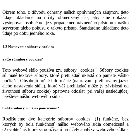
Okrem toho, z dôvodu ochrany našich oprávnených záujmov, tieto
údaje ukladáme na určitý obmedzený čas, aby sme dokázali
vystopovať osobné údaje v prípade neoprávneného prístupu k našim
serverom alebo pokusu o takýto prístup. Štandardne ukladáme tieto
údaje po dobu jedného roka.
1.2 Nastavenie súborov cookies
a) Čo sú súbory cookies?
Toto webové sídlo používa tzv. súbory „cookies“. Súbory cookies
sú malé textové súbory, ktoré prehliadač ukladá do pamäte vášho
počítača. Obsahujú určité informácie (napr. vami preferovaný jazyk
alebo nastavenia sídla), ktoré váš prehliadač môže (v závislosti od
životnosti súboru cookie) opätovne odoslať pri vašej nasledujúcej
návšteve nášho webového sídla.
b) Aké súbory cookies používame?
Rozlišujeme dve kategórie súborov cookies: (1) funkčné, bez
ktorých by bola funkčnosť nášho webového sídla obmedzená a
(2) voliteľné, ktoré sa používajú na účely analýzy webového sídla a