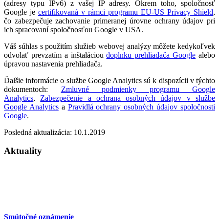
(adresy typu IPv6) z vašej IP adresy. Okrem toho, spoločnosť
Google je
certifikovaná v rámci programu EU-US Privacy Shield
,
čo zabezpečuje zachovanie primeranej úrovne ochrany údajov pri
ich spracovaní spoločnosťou Google v USA.
Váš súhlas s použitím služieb webovej analýzy môžete kedykoľvek
odvolať prevzatím a inštaláciou
doplnku prehliadača Google
alebo
úpravou nastavenia prehliadača.
Ďalšie informácie o službe Google Analytics sú k dispozícii v týchto
dokumentoch:
Zmluvné podmienky programu Google
Analytics
,
Zabezpečenie a ochrana osobných údajov v službe
Google Analytics
a
Pravidlá ochrany osobných údajov spoločnosti
Google
.
Posledná aktualizácia: 10.1.2019
Aktuality
Smútočné oznámenie