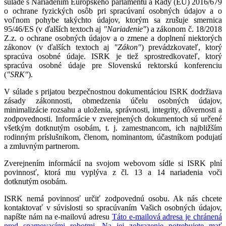
súlade s Nariadením Európskeho parlamentu a Rady (EÚ) 2016/679
o ochrane fyzických osôb pri spracúvaní osobných údajov a o
voľnom pohybe takýchto údajov, ktorým sa zrušuje smernica
95/46/ES (v ďalších textoch aj
"Nariadenie"
) a zákonom č. 18/2018
Z.z. o ochrane osobných údajov a o zmene a doplnení niektorých
zákonov (v ďalších textoch aj
"Zákon"
) prevádzkovateľ, ktorý
spracúva osobné údaje. ISRK je tiež sprostredkovateľ, ktorý
spracúva osobné údaje pre Slovenskú rektorskú konferenciu
(
"SRK"
).
V súlade s prijatou bezpečnostnou dokumentáciou ISRK dodržiava
zásady zákonnosti, obmedzenia účelu osobných údajov,
minimalizácie rozsahu a uloženia, správnosti, integrity, dôvernosti a
zodpovednosti. Informácie v zverejnených dokumentoch sú určené
všetkým dotknutým osobám, t. j. zamestnancom, ich najbližším
rodinným príslušníkom, členom, nominantom, účastníkom podujatí
a zmluvným partnerom.
Zverejnením informácií na svojom webovom sídle si ISRK plní
povinnosť, ktorá mu vyplýva z čl. 13 a 14 nariadenia voči
dotknutým osobám.
ISRK nemá povinnosť určiť zodpovednú osobu. Ak nás chcete
kontaktovať v súvislosti so spracúvaním Vašich osobných údajov,
napíšte nám na e-mailovú adresu
Táto e-mailová adresa je chránená
pred spamovacími robotmi. Na jej zobrazenie potrebujete mať