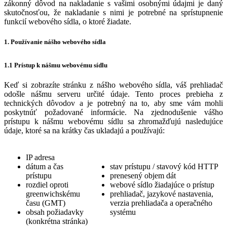
zákonný dôvod na nakladanie s vašimi osobnými údajmi je daný
skutočnosťou, že nakladanie s nimi je potrebné na sprístupnenie
funkcií webového sídla, o ktoré žiadate.
1. Používanie nášho webového sídla
1.1 Prístup k nášmu webovému sídlu
Keď si zobrazíte stránku z nášho webového sídla, váš prehliadač
odošle nášmu serveru určité údaje. Tento proces prebieha z
technických dôvodov a je potrebný na to, aby sme vám mohli
poskytnúť požadované informácie. Na zjednodušenie vášho
prístupu k nášmu webovému sídlu sa zhromažďujú nasledujúce
údaje, ktoré sa na krátky čas ukladajú a používajú:
IP adresa
dátum a čas
stav prístupu / stavový kód HTTP
prístupu
prenesený objem dát
rozdiel oproti
webové sídlo žiadajúce o prístup
greenwichskému
prehliadač, jazykové nastavenia,
času (GMT)
verzia prehliadača a operačného
obsah požiadavky
systému
(konkrétna stránka)