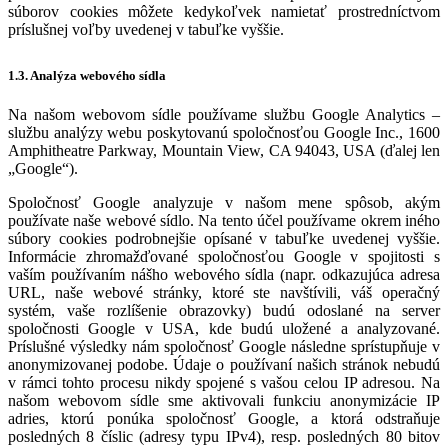
súborov cookies môžete kedykoľvek namietať prostredníctvom
príslušnej voľby uvedenej v tabuľke vyššie.
1.3. Analýza webového sídla
Na našom webovom sídle používame službu Google Analytics –
službu analýzy webu poskytovanú spoločnosťou Google Inc., 1600
Amphitheatre Parkway, Mountain View, CA 94043, USA (ďalej len
„Google“).
Spoločnosť Google analyzuje v našom mene spôsob, akým
používate naše webové sídlo. Na tento účel používame okrem iného
súbory cookies podrobnejšie opísané v tabuľke uvedenej vyššie.
Informácie zhromažďované spoločnosťou Google v spojitosti s
vaším používaním nášho webového sídla (napr. odkazujúca adresa
URL, naše webové stránky, ktoré ste navštívili, váš operačný
systém, vaše rozlíšenie obrazovky) budú odoslané na server
spoločnosti Google v USA, kde budú uložené a analyzované.
Príslušné výsledky nám spoločnosť Google následne sprístupňuje v
anonymizovanej podobe. Údaje o používaní našich stránok nebudú
v rámci tohto procesu nikdy spojené s vašou celou IP adresou. Na
našom webovom sídle sme aktivovali funkciu anonymizácie IP
adries, ktorú ponúka spoločnosť Google, a ktorá odstraňuje
posledných 8 číslic (adresy typu IPv4), resp. posledných 80 bitov