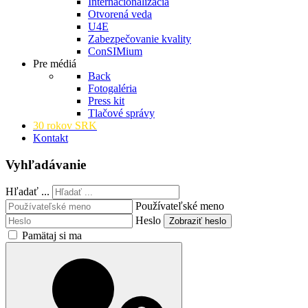
Internacionalizácia
Otvorená veda
U4E
Zabezpečovanie kvality
ConSIMium
Pre médiá
Back
Fotogaléria
Press kit
Tlačové správy
30 rokov SRK
Kontakt
Vyhľadávanie
Hľadať ...
Používateľské meno
Heslo
Zobraziť heslo
Pamätaj si ma