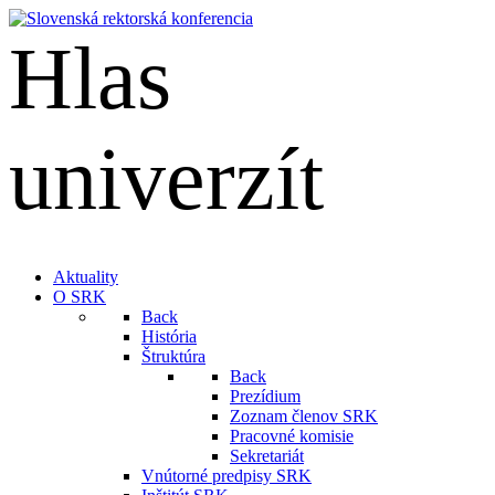
Hlas
univerzít
English
Aktuality
O SRK
Back
História
Štruktúra
Back
Prezídium
Zoznam členov SRK
Pracovné komisie
Sekretariát
Vnútorné predpisy SRK