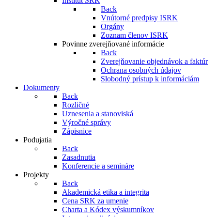
Inštitút SRK
Back
Vnútorné predpisy ISRK
Orgány
Zoznam členov ISRK
Povinne zverejňované informácie
Back
Zverejňovanie objednávok a faktúr
Ochrana osobných údajov
Slobodný prístup k informáciám
Dokumenty
Back
Rozličné
Uznesenia a stanoviská
Výročné správy
Zápisnice
Podujatia
Back
Zasadnutia
Konferencie a semináre
Projekty
Back
Akademická etika a integrita
Cena SRK za umenie
Charta a Kódex výskumníkov