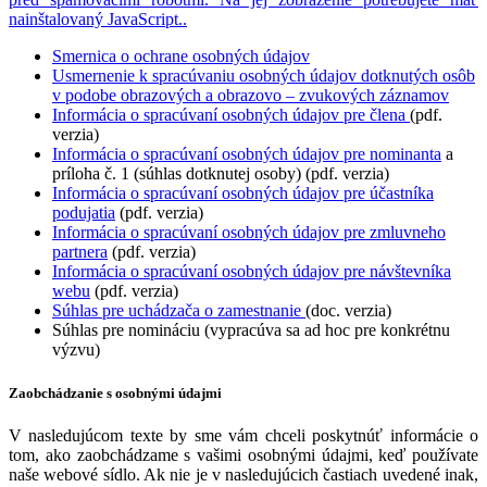
nainštalovaný JavaScript.
.
Smernica o ochrane osobných údajov
Usmernenie k spracúvaniu osobných údajov dotknutých osôb
v podobe obrazových a obrazovo – zvukových záznamov
Informácia o spracúvaní osobných údajov pre člena
(pdf.
verzia)
Informácia o spracúvaní osobných údajov pre nominanta
a
príloha č. 1 (súhlas dotknutej osoby) (pdf. verzia)
Informácia o spracúvaní osobných údajov pre účastníka
podujatia
(pdf. verzia)
Informácia o spracúvaní osobných údajov pre zmluvneho
partnera
(pdf. verzia)
Informácia o spracúvaní osobných údajov pre návštevníka
webu
(pdf. verzia)
Súhlas pre uchádzača o zamestnanie
(doc. verzia)
Súhlas pre nomináciu (vypracúva sa ad hoc pre konkrétnu
výzvu)
Zaobchádzanie s osobnými údajmi
V nasledujúcom texte by sme vám chceli poskytnúť informácie o
tom, ako zaobchádzame s vašimi osobnými údajmi, keď používate
naše webové sídlo. Ak nie je v nasledujúcich častiach uvedené inak,