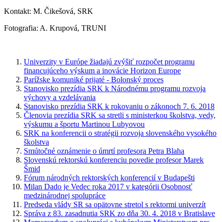
Kontakt: M. Čikešová, SRK
Fotografia: A. Krupová, TRUNI
Univerzity v Európe žiadajú zvýšiť rozpočet programu
financujúceho výskum a inovácie Horizon Europe
Parížske komuniké prijaté - Bolonský proces
Stanovisko prezídia SRK k Národnému programu rozvoja
výchovy a vzdelávania
Stanovisko prezídia SRK k rokovaniu o zákonoch 7. 6. 2018
Členovia prezídia SRK sa stretli s ministerkou školstva, vedy,
výskumu a športu Martinou Lubyovou
SRK na konferencii o stratégii rozvoja slovenského vysokého
školstva
Smútočné oznámenie o úmrtí profesora Petra Blaha
Slovenskú rektorskú konferenciu povedie profesor Marek
Šmid
Fórum národných rektorských konferencií v Budapešti
Milan Dado je Vedec roka 2017 v kategórii Osobnosť
medzinárodnej spolupráce
Predseda vlády SR sa opätovne stretol s rektormi univerzít
Správa z 83. zasadnutia SRK zo dňa 30. 4. 2018 v Bratislave