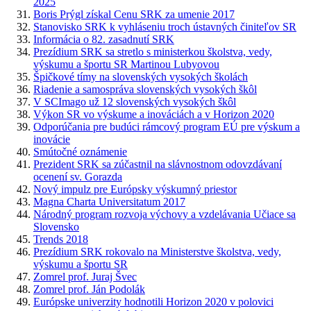
2025
Boris Prýgl získal Cenu SRK za umenie 2017
Stanovisko SRK k vyhláseniu troch ústavných činiteľov SR
Informácia o 82. zasadnutí SRK
Prezídium SRK sa stretlo s ministerkou školstva, vedy,
výskumu a športu SR Martinou Lubyovou
Špičkové tímy na slovenských vysokých školách
Riadenie a samospráva slovenských vysokých škôl
V SCImago už 12 slovenských vysokých škôl
Výkon SR vo výskume a inováciách a v Horizon 2020
Odporúčania pre budúci rámcový program EÚ pre výskum a
inovácie
Smútočné oznámenie
Prezident SRK sa zúčastnil na slávnostnom odovzdávaní
ocenení sv. Gorazda
Nový impulz pre Európsky výskumný priestor
Magna Charta Universitatum 2017
Národný program rozvoja výchovy a vzdelávania Učiace sa
Slovensko
Trends 2018
Prezídium SRK rokovalo na Ministerstve školstva, vedy,
výskumu a športu SR
Zomrel prof. Juraj Švec
Zomrel prof. Ján Podolák
Európske univerzity hodnotili Horizon 2020 v polovici