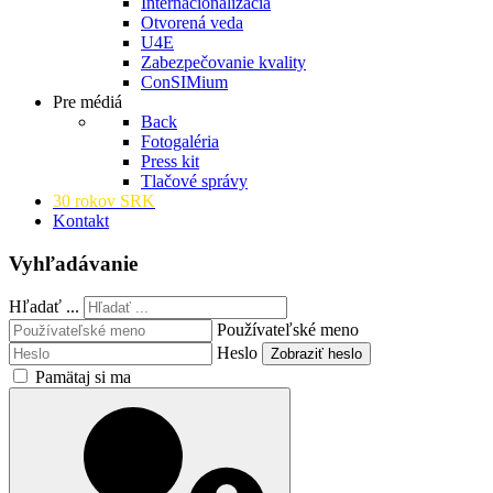
Internacionalizácia
Otvorená veda
U4E
Zabezpečovanie kvality
ConSIMium
Pre médiá
Back
Fotogaléria
Press kit
Tlačové správy
30 rokov SRK
Kontakt
Vyhľadávanie
Hľadať ...
Používateľské meno
Heslo
Zobraziť heslo
Pamätaj si ma