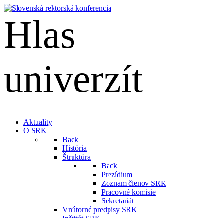
Hlas
univerzít
English
Aktuality
O SRK
Back
História
Štruktúra
Back
Prezídium
Zoznam členov SRK
Pracovné komisie
Sekretariát
Vnútorné predpisy SRK