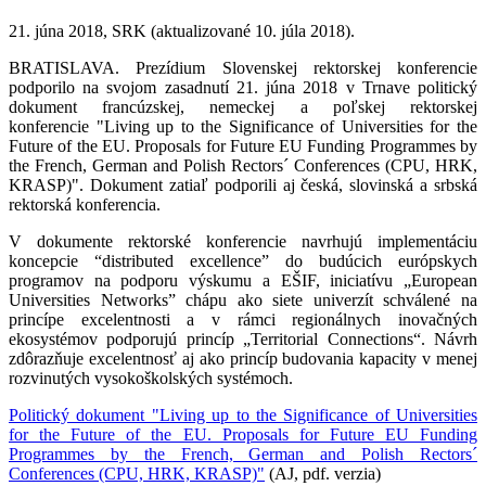
21. júna 2018, SRK (aktualizované 10. júla 2018).
BRATISLAVA. Prezídium Slovenskej rektorskej konferencie
podporilo na svojom zasadnutí 21. júna 2018 v Trnave politický
dokument francúzskej, nemeckej a poľskej rektorskej
konferencie "Living up to the Significance of Universities for the
Future of the EU. Proposals for Future EU Funding Programmes by
the French, German and Polish Rectors´ Conferences (CPU, HRK,
KRASP)". Dokument zatiaľ podporili aj česká, slovinská a srbská
rektorská konferencia.
V dokumente rektorské konferencie navrhujú implementáciu
koncepcie “distributed excellence” do budúcich európskych
programov na podporu výskumu a EŠIF, iniciatívu „European
Universities Networks” chápu ako siete univerzít schválené na
princípe excelentnosti a v rámci regionálnych inovačných
ekosystémov podporujú princíp „Territorial Connections“. Návrh
zdôrazňuje excelentnosť aj ako princíp budovania kapacity v menej
rozvinutých vysokoškolských systémoch.
Politický dokument "Living up to the Significance of Universities
for the Future of the EU. Proposals for Future EU Funding
Programmes by the French, German and Polish Rectors´
Conferences (CPU, HRK, KRASP)"
(AJ, pdf. verzia)