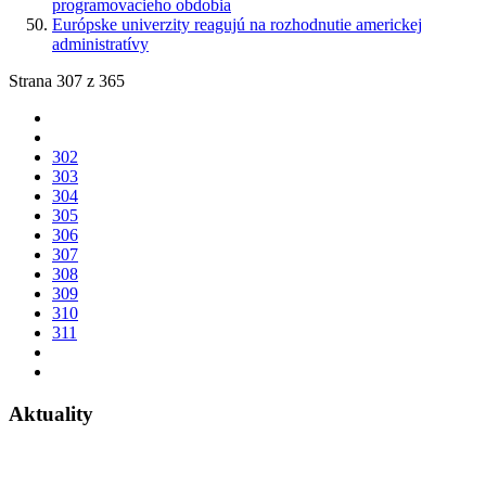
programovacieho obdobia
Európske univerzity reagujú na rozhodnutie americkej
administratívy
Strana 307 z 365
302
303
304
305
306
307
308
309
310
311
Aktuality