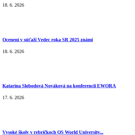
18. 6. 2026
Ocenení v súťaži Vedec roka SR 2025 známi
18. 6. 2026
Katarína Slobodová Nováková na konferencii EWORA
17. 6. 2026
Vysoké školy v rebríčkoch QS World University...