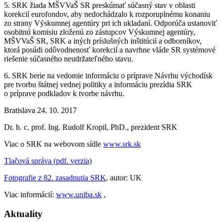
5. SRK žiada MŠVVaŠ SR preskúmať súčasný stav v oblasti
korekcií eurofondov, aby nedochádzalo k rozporuplnému konaniu
zo strany Výskumnej agentúry pri ich ukladaní. Odporúča ustanoviť
osobitnú komisiu zloženú zo zástupcov Výskumnej agentúry,
MŠVVaŠ SR, SRK a iných príslušných inštitúcií a odborníkov,
ktorá posúdi odôvodnenosť korekcií a navrhne vláde SR systémové
riešenie súčasného neudržateľného stavu.
6. SRK berie na vedomie informáciu o príprave Návrhu východísk
pre tvorbu štátnej vednej politiky a informáciu prezídia SRK
o príprave podkladov k tvorbe návrhu.
Bratislava 24. 10. 2017
Dr. h. c. prof. Ing. Rudolf Kropil, PhD., prezident SRK
Viac o SRK na webovom sídle
www.srk.sk
Tlačová správa (pdf. verzia)
Fotografie z 82. zasadnutia SRK
, autor: UK
Viac informácií:
www.uniba.sk
,
Aktuality