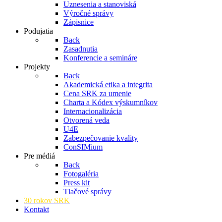
Uznesenia a stanoviská
Výročné správy
Zápisnice
Podujatia
Back
Zasadnutia
Konferencie a semináre
Projekty
Back
Akademická etika a integrita
Cena SRK za umenie
Charta a Kódex výskumníkov
Internacionalizácia
Otvorená veda
U4E
Zabezpečovanie kvality
ConSIMium
Pre médiá
Back
Fotogaléria
Press kit
Tlačové správy
30 rokov SRK
Kontakt