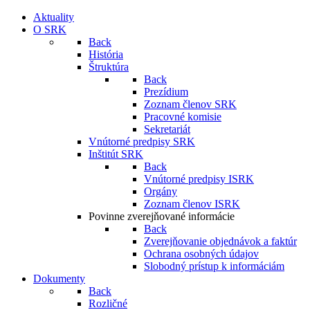
Aktuality
O SRK
Back
História
Štruktúra
Back
Prezídium
Zoznam členov SRK
Pracovné komisie
Sekretariát
Vnútorné predpisy SRK
Inštitút SRK
Back
Vnútorné predpisy ISRK
Orgány
Zoznam členov ISRK
Povinne zverejňované informácie
Back
Zverejňovanie objednávok a faktúr
Ochrana osobných údajov
Slobodný prístup k informáciám
Dokumenty
Back
Rozličné