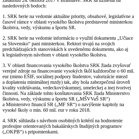
zasadnutí 24. októbra 2017 v Bratislave. SRK sa uzniesla na
nasledovných bodoch:
1. SRK berie na vedomie aktuálne priority, obsahové, legislatívne a
časové rámce v oblasti vysokého školstva predstavené ministerkou
školstva, vedy, výskumu a športu SR.
2. SRK berie na vedomie informáciu o využití dokumentu „Učiace
sa Slovensko“ pani ministerkou. Rektori trvajú na svojich
predchádzajúcich stanoviskách k uvedenému dokumentu, ako aj
k legislatívnym návrhom v oblasti vysokého školstva.
3. V oblasti financovania vysokého školstva SRK žiada zvyšovať
verejné zdroje na financovanie vysokých škôl každoročne o 60 mil.
eur (mimo EŠIF, sociálnej podpory študentov, valorizácie miezd
a doplatenia minimálnej mzdy) tak, aby bola zabezpečená úroveň
kvality vzdelávania, vedeckovýskumnej, umeleckej a inej tvorivej
činnosti. Na základe tohto konštatovania SRK žiada Ministerstvo
školstva, vedy, výskumu a športu SR („MŠVVaŠ SR“)
a Ministerstvo financií SR („MF SR“) o navýšenie kapitoly na
vysoké školy o min. 60 mil. eur v roku 2018.
4. SRK súhlasila s návrhom osobitných kritérií na hodnotenie
profesijne orientovaných bakalárskych študijných programov
(„OKPB“) s pripomienkami.