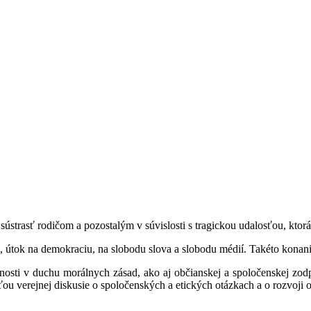
ústrasť rodičom a pozostalým v súvislosti s tragickou udalosťou, ktor
, útok na demokraciu, na slobodu slova a slobodu médií. Takéto konani
čnosti v duchu morálnych zásad, ako aj občianskej a spoločenskej zod
ou verejnej diskusie o spoločenských a etických otázkach a o rozvoji o