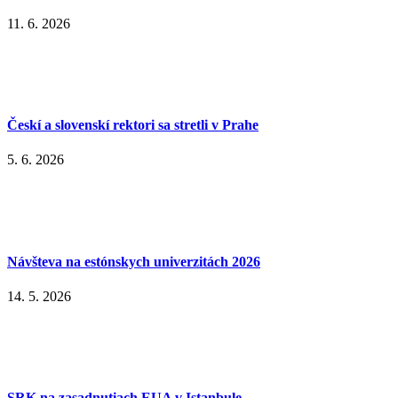
11. 6. 2026
Českí a slovenskí rektori sa stretli v Prahe
5. 6. 2026
Návšteva na estónskych univerzitách 2026
14. 5. 2026
SRK na zasadnutiach EUA v Istanbule