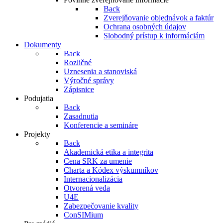
Back
Zverejňovanie objednávok a faktúr
Ochrana osobných údajov
Slobodný prístup k informáciám
Dokumenty
Back
Rozličné
Uznesenia a stanoviská
Výročné správy
Zápisnice
Podujatia
Back
Zasadnutia
Konferencie a semináre
Projekty
Back
Akademická etika a integrita
Cena SRK za umenie
Charta a Kódex výskumníkov
Internacionalizácia
Otvorená veda
U4E
Zabezpečovanie kvality
ConSIMium