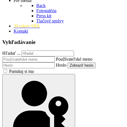
Pre médiá
Back
Fotogaléria
Press kit
Tlačové správy
30 rokov SRK
Kontakt
Vyhľadávanie
Hľadať ...
Používateľské meno
Heslo
Zobraziť heslo
Pamätaj si ma