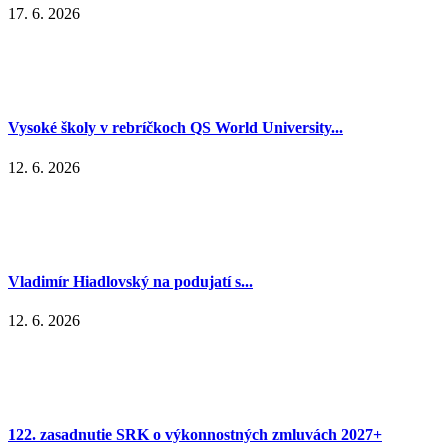
17. 6. 2026
Vysoké školy v rebríčkoch QS World University...
12. 6. 2026
Vladimír Hiadlovský na podujatí s...
12. 6. 2026
122. zasadnutie SRK o výkonnostných zmluvách 2027+