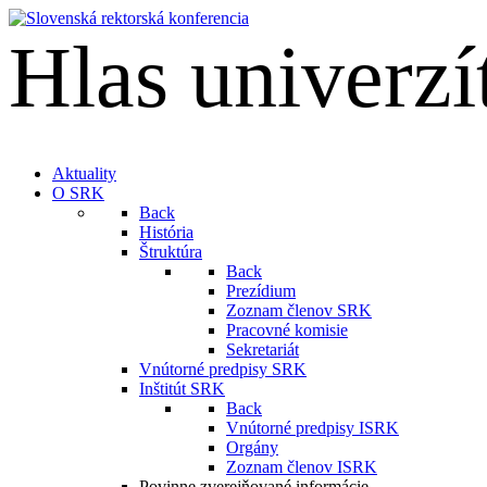
Hlas univerzí
English
Aktuality
O SRK
Back
História
Štruktúra
Back
Prezídium
Zoznam členov SRK
Pracovné komisie
Sekretariát
Vnútorné predpisy SRK
Inštitút SRK
Back
Vnútorné predpisy ISRK
Orgány
Zoznam členov ISRK
Povinne zverejňované informácie