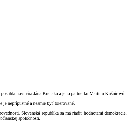
á postihla novinára Jána Kuciaka a jeho partnerku Martinu Kušnírovú.
e je neprípustné a nesmie byť tolerované.
povednosti. Slovenská republika sa má riadiť hodnotami demokracie,
bčianskej spoločnosti.