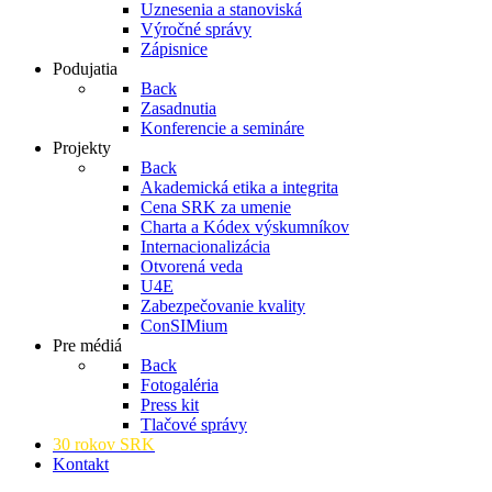
Uznesenia a stanoviská
Výročné správy
Zápisnice
Podujatia
Back
Zasadnutia
Konferencie a semináre
Projekty
Back
Akademická etika a integrita
Cena SRK za umenie
Charta a Kódex výskumníkov
Internacionalizácia
Otvorená veda
U4E
Zabezpečovanie kvality
ConSIMium
Pre médiá
Back
Fotogaléria
Press kit
Tlačové správy
30 rokov SRK
Kontakt