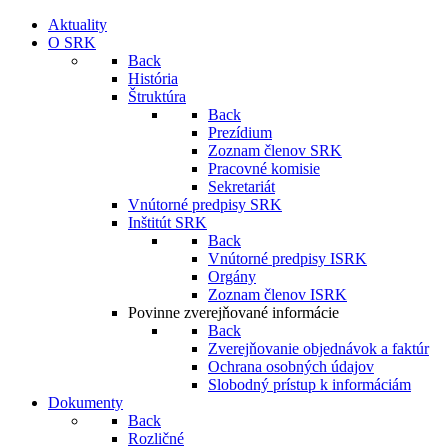
Aktuality
O SRK
Back
História
Štruktúra
Back
Prezídium
Zoznam členov SRK
Pracovné komisie
Sekretariát
Vnútorné predpisy SRK
Inštitút SRK
Back
Vnútorné predpisy ISRK
Orgány
Zoznam členov ISRK
Povinne zverejňované informácie
Back
Zverejňovanie objednávok a faktúr
Ochrana osobných údajov
Slobodný prístup k informáciám
Dokumenty
Back
Rozličné