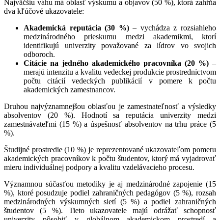
Najväčšiu váhu má oblasť výskumu a objavov (50 %), ktorá zahŕňa
dva kľúčové ukazovatele:
Akademická reputácia (30 %)
– vychádza z rozsiahleho
medzinárodného prieskumu medzi akademikmi, ktorí
identifikujú univerzity považované za lídrov vo svojich
odboroch.
Citácie na jedného akademického pracovníka (20 %)
–
merajú intenzitu a kvalitu vedeckej produkcie prostredníctvom
počtu citácií vedeckých publikácií v pomere k počtu
akademických zamestnancov.
Druhou najvýznamnejšou oblasťou je zamestnateľnosť a výsledky
absolventov (20 %). Hodnotí sa reputácia univerzity medzi
zamestnávateľmi (15 %) a úspešnosť absolventov na trhu práce (5
%).
Študijné prostredie (10 %) je reprezentované ukazovateľom pomeru
akademických pracovníkov k počtu študentov, ktorý má vyjadrovať
mieru individuálnej podpory a kvalitu vzdelávacieho procesu.
Významnou súčasťou metodiky je aj medzinárodné zapojenie (15
%), ktoré posudzuje podiel zahraničných pedagógov (5 %), rozsah
medzinárodných výskumných sietí (5 %) a podiel zahraničných
študentov (5 %). Tieto ukazovatele majú odrážať schopnosť
univerzity pôsobiť v globálnom akademickom prostredí a