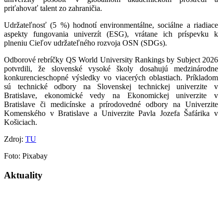
priťahovať talent zo zahraničia.
Udržateľnosť (5 %) hodnotí environmentálne, sociálne a riadiace
aspekty fungovania univerzít (ESG), vrátane ich príspevku k
plneniu Cieľov udržateľného rozvoja OSN (SDGs).
Odborové rebríčky QS World University Rankings by Subject 2026
potvrdili, že slovenské vysoké školy dosahujú medzinárodne
konkurencieschopné výsledky vo viacerých oblastiach. Príkladom
sú technické odbory na Slovenskej technickej univerzite v
Bratislave, ekonomické vedy na Ekonomickej univerzite v
Bratislave či medicínske a prírodovedné odbory na Univerzite
Komenského v Bratislave a Univerzite Pavla Jozefa Šafárika v
Košiciach.
Zdroj:
TU
Foto: Pixabay
Aktuality