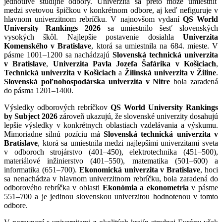
jednotlivé študijné odbory. Univerzita sa preto môže umiestniť
medzi svetovou špičkou v konkrétnom odbore, aj keď nefiguruje v
hlavnom univerzitnom rebríčku. V najnovšom vydaní
QS World
University Rankings 2026
sa umiestnilo šesť slovenských
vysokých škôl. Najlepšie postavenie dosiahla
Univerzita
Komenského v Bratislave
, ktorá sa umiestnila na 684. mieste. V
pásme 1001–1200 sa nachádzajú
Slovenská technická univerzita
v Bratislave
,
Univerzita Pavla Jozefa Šafárika v Košiciach
,
Technická univerzita v Košiciach
a
Žilinská univerzita v Žiline
.
Slovenská poľnohospodárska univerzita v Nitre
bola zaradená
do pásma 1201–1400.
Výsledky odborových rebríčkov
QS World University Rankings
by Subject 2026
zároveň ukazujú, že slovenské univerzity dosahujú
lepšie výsledky v konkrétnych oblastiach vzdelávania a výskumu.
Mimoriadne silnú pozíciu má
Slovenská technická univerzita v
Bratislave
, ktorá sa umiestnila medzi najlepšími univerzitami sveta
v odboroch strojárstvo (401–450), elektrotechnika (451–500),
materiálové inžinierstvo (401–550), matematika (501–600) a
informatika (651–700).
Ekonomická univerzita v Bratislave
, hoci
sa nenachádza v hlavnom univerzitnom rebríčku, bola zaradená do
odborového rebríčka v oblasti
Ekonómia a ekonometria
v pásme
551–700 a je jedinou slovenskou univerzitou hodnotenou v tomto
odbore.