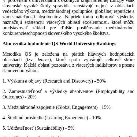
V porovnaní s univerzitami z okolitých krajín strednej Európy však
slovenské vysoké školy spravidla zaostávajú najmä v oblastiach
vedeckého výkonu, medzinárodnej spolupráce, globálnej reputácie a
zamestnateľnosti absolventov. Napriek tomu odborové výsledky
naznačujú existenciu viacerých oblastí excelentnosti, ktoré môžu
predstavovať základ pre ďalšie posilňovanie medzinárodnej
konkurencieschopnosti slovenského vysokého školstva.
Ako vzniká hodnotenie QS World University Rankings
Metodika QS je založená na piatich hlavných hodnotiacich
oblastiach (tzv.
lenses
), ktoré spolu vytvárajú celkové skóre
univerzity. Každá oblasť pozostáva z viacerých indikátorov s presne
stanovenou váhou.
1. Výskum a objavy (Research and Discovery) - 50%
2. Zamestnateľnosť a výsledky absolventov (Employability and
Outcomes) - 20%
3. Medzinárodné zapojenie (Global Engagement) - 15%
4. Študijné prostredie (Learning Experience) - 10%
5. Udržateľnosť (Sustainability) - 5%