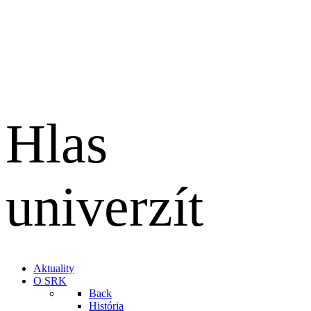
Hlas
univerzít
English
Aktuality
O SRK
Back
História