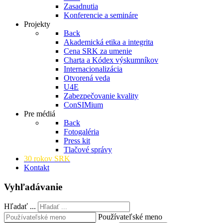
Zasadnutia
Konferencie a semináre
Projekty
Back
Akademická etika a integrita
Cena SRK za umenie
Charta a Kódex výskumníkov
Internacionalizácia
Otvorená veda
U4E
Zabezpečovanie kvality
ConSIMium
Pre médiá
Back
Fotogaléria
Press kit
Tlačové správy
30 rokov SRK
Kontakt
Vyhľadávanie
Hľadať ...
Používateľské meno