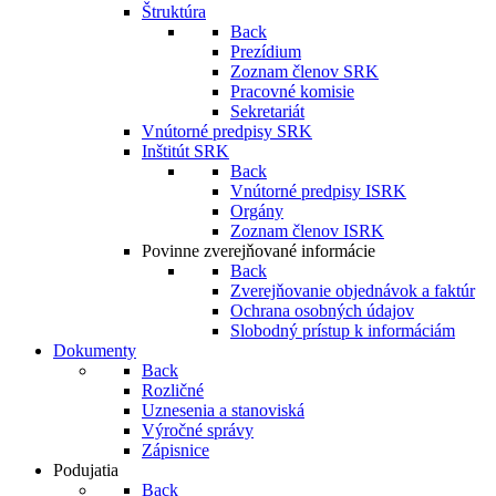
Štruktúra
Back
Prezídium
Zoznam členov SRK
Pracovné komisie
Sekretariát
Vnútorné predpisy SRK
Inštitút SRK
Back
Vnútorné predpisy ISRK
Orgány
Zoznam členov ISRK
Povinne zverejňované informácie
Back
Zverejňovanie objednávok a faktúr
Ochrana osobných údajov
Slobodný prístup k informáciám
Dokumenty
Back
Rozličné
Uznesenia a stanoviská
Výročné správy
Zápisnice
Podujatia
Back