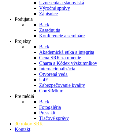
Uznesenia a stanoviská
Výročné správy
Zápisnice
Podujatia
Back
Zasadnutia
Konferencie a semináre
Projekty
Back
Akademická etika a integrita
Cena SRK za umenie
Charta a Kódex výskumníkov
Internacionalizácia
Otvorená veda
U4E
Zabezpečovanie kvality
ConSIMium
Pre médiá
Back
Fotogaléria
Press kit
Tlačové správy
30 rokov SRK
Kontakt