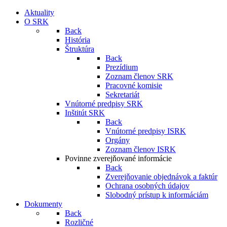
Aktuality
O SRK
Back
História
Štruktúra
Back
Prezídium
Zoznam členov SRK
Pracovné komisie
Sekretariát
Vnútorné predpisy SRK
Inštitút SRK
Back
Vnútorné predpisy ISRK
Orgány
Zoznam členov ISRK
Povinne zverejňované informácie
Back
Zverejňovanie objednávok a faktúr
Ochrana osobných údajov
Slobodný prístup k informáciám
Dokumenty
Back
Rozličné