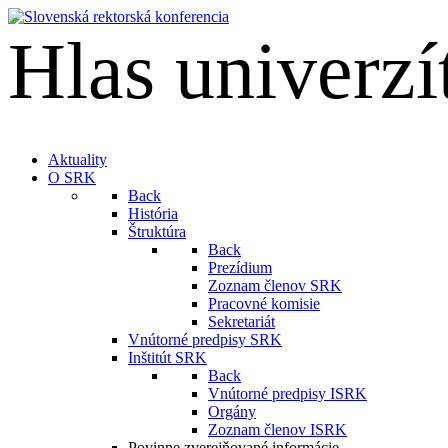
Hlas univerzí
English
Aktuality
O SRK
Back
História
Štruktúra
Back
Prezídium
Zoznam členov SRK
Pracovné komisie
Sekretariát
Vnútorné predpisy SRK
Inštitút SRK
Back
Vnútorné predpisy ISRK
Orgány
Zoznam členov ISRK
Povinne zverejňované informácie