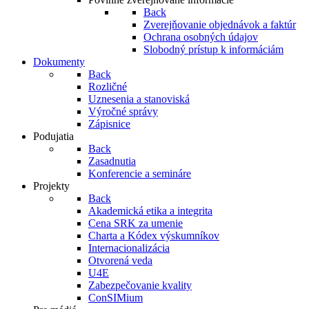
Back
Zverejňovanie objednávok a faktúr
Ochrana osobných údajov
Slobodný prístup k informáciám
Dokumenty
Back
Rozličné
Uznesenia a stanoviská
Výročné správy
Zápisnice
Podujatia
Back
Zasadnutia
Konferencie a semináre
Projekty
Back
Akademická etika a integrita
Cena SRK za umenie
Charta a Kódex výskumníkov
Internacionalizácia
Otvorená veda
U4E
Zabezpečovanie kvality
ConSIMium