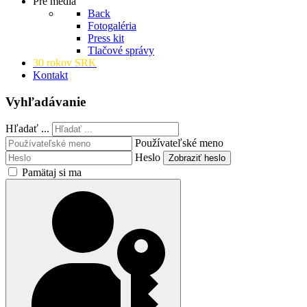
Pre médiá
Back
Fotogaléria
Press kit
Tlačové správy
30 rokov SRK
Kontakt
Vyhľadávanie
Hľadať ...
Používateľské meno
Heslo
Zobraziť heslo
Pamätaj si ma