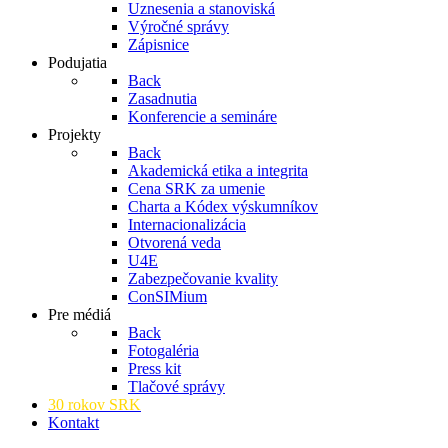
Uznesenia a stanoviská
Výročné správy
Zápisnice
Podujatia
Back
Zasadnutia
Konferencie a semináre
Projekty
Back
Akademická etika a integrita
Cena SRK za umenie
Charta a Kódex výskumníkov
Internacionalizácia
Otvorená veda
U4E
Zabezpečovanie kvality
ConSIMium
Pre médiá
Back
Fotogaléria
Press kit
Tlačové správy
30 rokov SRK
Kontakt