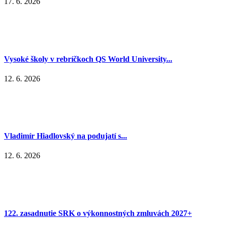
17. 6. 2026
Vysoké školy v rebríčkoch QS World University...
12. 6. 2026
Vladimír Hiadlovský na podujatí s...
12. 6. 2026
122. zasadnutie SRK o výkonnostných zmluvách 2027+