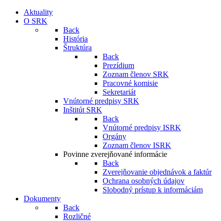
Aktuality
O SRK
Back
História
Štruktúra
Back
Prezídium
Zoznam členov SRK
Pracovné komisie
Sekretariát
Vnútorné predpisy SRK
Inštitút SRK
Back
Vnútorné predpisy ISRK
Orgány
Zoznam členov ISRK
Povinne zverejňované informácie
Back
Zverejňovanie objednávok a faktúr
Ochrana osobných údajov
Slobodný prístup k informáciám
Dokumenty
Back
Rozličné