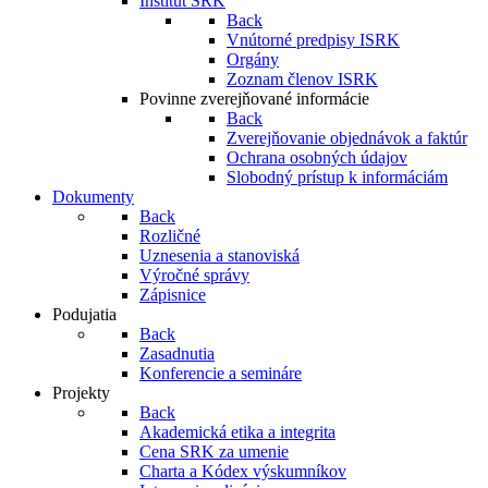
Inštitút SRK
Back
Vnútorné predpisy ISRK
Orgány
Zoznam členov ISRK
Povinne zverejňované informácie
Back
Zverejňovanie objednávok a faktúr
Ochrana osobných údajov
Slobodný prístup k informáciám
Dokumenty
Back
Rozličné
Uznesenia a stanoviská
Výročné správy
Zápisnice
Podujatia
Back
Zasadnutia
Konferencie a semináre
Projekty
Back
Akademická etika a integrita
Cena SRK za umenie
Charta a Kódex výskumníkov