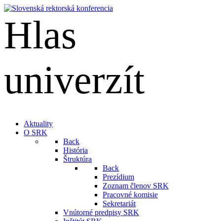
Hlas
univerzít
English
Aktuality
O SRK
Back
História
Štruktúra
Back
Prezídium
Zoznam členov SRK
Pracovné komisie
Sekretariát
Vnútorné predpisy SRK