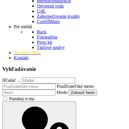
Internacionalizácia
Otvorená veda
U4E
Zabezpečovanie kvality
ConSIMium
Pre médiá
Back
Fotogaléria
Press kit
Tlačové správy
30 rokov SRK
Kontakt
Vyhľadávanie
Hľadať ...
Používateľské meno
Heslo
Zobraziť heslo
Pamätaj si ma