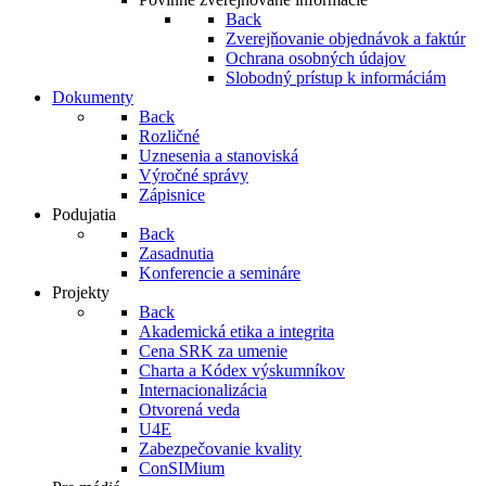
Back
Zverejňovanie objednávok a faktúr
Ochrana osobných údajov
Slobodný prístup k informáciám
Dokumenty
Back
Rozličné
Uznesenia a stanoviská
Výročné správy
Zápisnice
Podujatia
Back
Zasadnutia
Konferencie a semináre
Projekty
Back
Akademická etika a integrita
Cena SRK za umenie
Charta a Kódex výskumníkov
Internacionalizácia
Otvorená veda
U4E
Zabezpečovanie kvality
ConSIMium