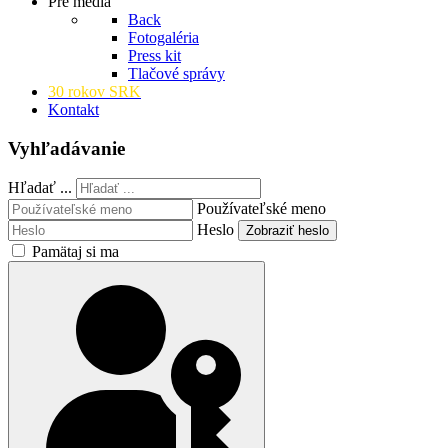
Pre médiá
Back
Fotogaléria
Press kit
Tlačové správy
30 rokov SRK
Kontakt
Vyhľadávanie
Hľadať ...
Používateľské meno
Heslo
Zobraziť heslo
Pamätaj si ma