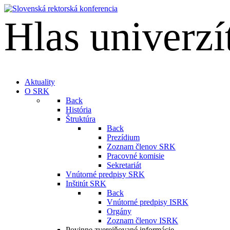
Hlas univerzí
English
Aktuality
O SRK
Back
História
Štruktúra
Back
Prezídium
Zoznam členov SRK
Pracovné komisie
Sekretariát
Vnútorné predpisy SRK
Inštitút SRK
Back
Vnútorné predpisy ISRK
Orgány
Zoznam členov ISRK
Povinne zverejňované informácie