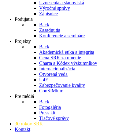
Uznesenia a stanoviská
Výročné správy
Zápisnice
Podujatia
Back
Zasadnutia
Konferencie a semináre
Projekty
Back
Akademická etika a integrita
Cena SRK za umenie
Charta a Kódex výskumníkov
Internacionalizácia
Otvorená veda
U4E
Zabezpečovanie kvality
ConSIMium
Pre médiá
Back
Fotogaléria
Press kit
Tlačové správy
30 rokov SRK
Kontakt