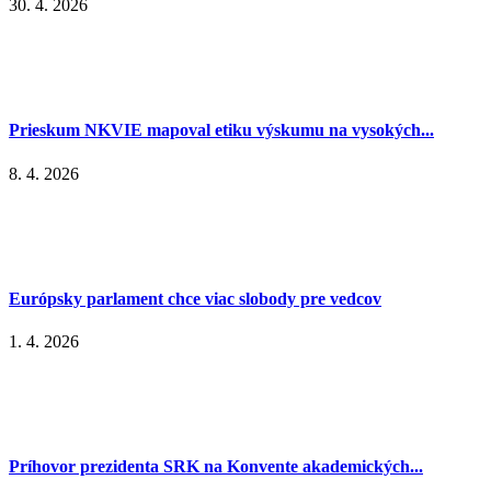
30. 4. 2026
Prieskum NKVIE mapoval etiku výskumu na vysokých...
8. 4. 2026
Európsky parlament chce viac slobody pre vedcov
1. 4. 2026
Príhovor prezidenta SRK na Konvente akademických...