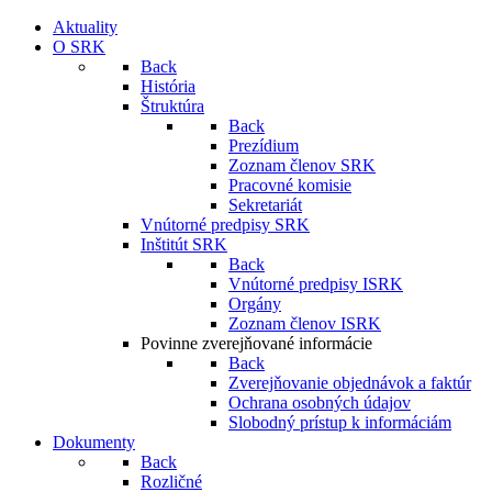
Aktuality
O SRK
Back
História
Štruktúra
Back
Prezídium
Zoznam členov SRK
Pracovné komisie
Sekretariát
Vnútorné predpisy SRK
Inštitút SRK
Back
Vnútorné predpisy ISRK
Orgány
Zoznam členov ISRK
Povinne zverejňované informácie
Back
Zverejňovanie objednávok a faktúr
Ochrana osobných údajov
Slobodný prístup k informáciám
Dokumenty
Back
Rozličné