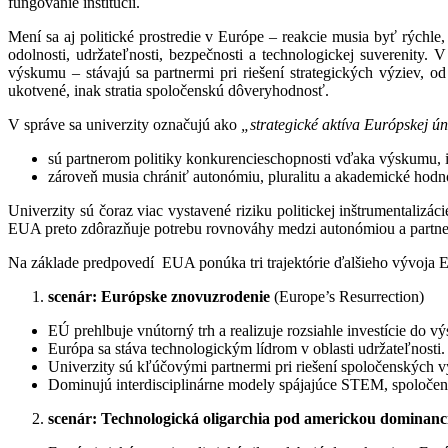
fungovanie inštitúcií.
Mení sa aj politické prostredie v Európe
– reakcie musia byť rýchle
odolnosti, udržateľnosti, bezpečnosti a technologickej suverenity.
výskumu – stávajú sa partnermi pri riešení strategických výziev, o
ukotvené, inak stratia spoločenskú dôveryhodnosť.
V správe sa univerzity označujú ako
„strategické aktíva Európskej ú
sú partnerom politiky konkurencieschopnosti vďaka výskumu, i
zároveň musia chrániť autonómiu, pluralitu a akademické hodnot
Univerzity sú čoraz viac vystavené riziku politickej inštrumentalizác
EUA preto zdôrazňuje potrebu rovnováhy medzi autonómiou a partne
Na základe predpovedí EUA ponúka tri trajektórie ďalšieho vývoja 
scenár: Európske znovuzrodenie
(Europe’s Resurrection)
EÚ prehlbuje vnútorný trh a realizuje rozsiahle investície do v
Európa sa stáva technologickým lídrom v oblasti udržateľnosti.
Univerzity sú kľúčovými partnermi pri riešení spoločenských vý
Dominujú interdisciplinárne modely spájajúce STEM, spoločen
scenár: Technologická oligarchia pod americkou dominan