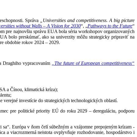
ieschopnosti. Správa
„Universities and competitiveness. A big picture
ersities without Walls – A Vision for 2030
“, „
Pathways to the Future
“
skom pre najnovšiu správu EUA bola séria workshopov organizovaných
UA bolo preskúmať, ako sa univerzity môžu strategicky pripraviť na
pre obdobie rokov 2024 – 2029.
ria Draghiho vypracovaním
„The future of European competitiveness“
SA a Čínou, klimatická kríza);
lentu;
verejné investície do strategických technologických oblastí.
rámec pre politické priority EÚ do roku 2029 – dereguláciu, podporu
aci sa“. Európa v ňom čelí súbežným a vzájomne prepojeným krízam -
úca a viacrozmerná neistota ovplyvňuje rozhodovanie, hospodárstvo i