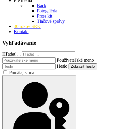
Pre médiá
Back
Fotogaléria
Press kit
Tlačové správy
30 rokov SRK
Kontakt
Vyhľadávanie
Hľadať ...
Používateľské meno
Heslo
Zobraziť heslo
Pamätaj si ma