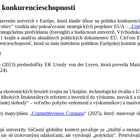
ke konkurencieschopnosti
tavením univerzít v Európe, ktorá kladie dôraz na politiku konkurenc
sities“
vznikla ako pokračovanie strategických projektov EUA – „
Univ
rategickému predvídaniu (foresight) a budúcnosti univerzít. Východi
 21 krajín a analýza aktuálnych politických dokumentov EÚ. Cieľom E
cieschopnosť, ktorá sa stala ústrednou politikou Európskej komisie 
Ú
e
(2023) predsedníčky EK Ursuly von der Leyen, ktorá poverila Ma
24).
 a ekonomických hrozieb (vojna na Ukrajine, technologická rivalita s U
lbokých štrukturálnych reforiem a investícií do výskumu, inovácií a ta
„piatej slobody“ – voľného pohybu vedomostí a výskumníkov) a masívne 
ej mapy/plánu „
Competitiveness Compass
“
(2025), ktorý stanovuje 
jú univerzity. Súčasný globálny kontext považuje za „zložitý a meni
é nie sú izolovanými udalosťami, ale vytvárajú „polykrízu“.
Pretrvávaj