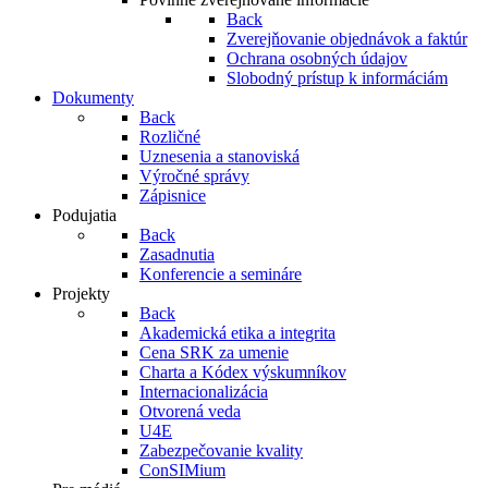
Back
Zverejňovanie objednávok a faktúr
Ochrana osobných údajov
Slobodný prístup k informáciám
Dokumenty
Back
Rozličné
Uznesenia a stanoviská
Výročné správy
Zápisnice
Podujatia
Back
Zasadnutia
Konferencie a semináre
Projekty
Back
Akademická etika a integrita
Cena SRK za umenie
Charta a Kódex výskumníkov
Internacionalizácia
Otvorená veda
U4E
Zabezpečovanie kvality
ConSIMium