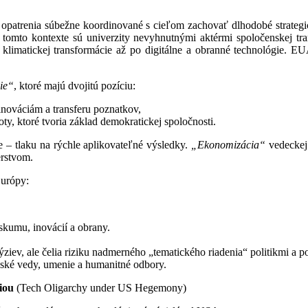
, opatrenia súbežne koordinované s cieľom zachovať dlhodobé strategi
 V tomto kontexte sú univerzity nevyhnutnými aktérmi spoločenskej tr
d klimatickej transformácie až po digitálne a obranné technológie. E
nie“
, ktoré majú dvojitú pozíciu:
nováciám a transferu poznatkov,
y, ktoré tvoria základ demokratickej spoločnosti.
ie – tlaku na rýchle aplikovateľné výsledky.
„Ekonomizácia“
vedeckej
rstvom.
Európy:
ýskumu, inovácií a obrany.
ziev, ale čelia riziku nadmerného „tematického riadenia“ politikmi a po
ské vedy, umenie a humanitné odbory.
ciou
(Tech Oligarchy under US Hegemony)