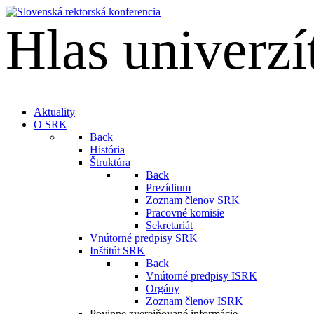
Hlas univerzí
English
Aktuality
O SRK
Back
História
Štruktúra
Back
Prezídium
Zoznam členov SRK
Pracovné komisie
Sekretariát
Vnútorné predpisy SRK
Inštitút SRK
Back
Vnútorné predpisy ISRK
Orgány
Zoznam členov ISRK
Povinne zverejňované informácie