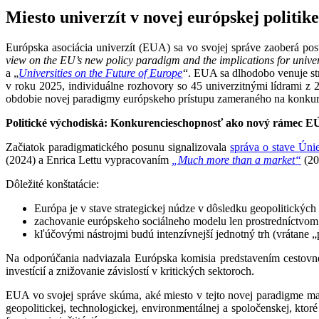
Miesto univerzít v novej európskej politi
Európska asociácia univerzít (EUA) sa vo svojej správe zaoberá pos
view on the EU’s new policy paradigm and the implications for univer
a „
Universities on the Future of Europe
“. EUA sa dlhodobo venuje st
v roku 2025, individuálne rozhovory so 45 univerzitnými lídrami z
obdobie novej paradigmy európskeho prístupu zameraného na konkuren
Politické východiská: Konkurencieschopnosť ako nový rámec E
Začiatok paradigmatického posunu signalizovala
správa o stave Úni
(2024) a Enrica Lettu vypracovaním
„Much more than a market“
(20
Dôležité konštatácie:
Európa je v stave strategickej núdze v dôsledku geopolitických
zachovanie európskeho sociálneho modelu len prostredníctvom h
kľúčovými nástrojmi budú intenzívnejší jednotný trh (vrátane 
Na odporúčania nadviazala Európska komisia predstavením cestovn
investícií a znižovanie závislostí v kritických sektoroch.
EUA vo svojej správe skúma, aké miesto v tejto novej paradigme ma
geopolitickej, technologickej, environmentálnej a spoločenskej, ktor