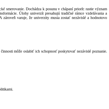
cké smerovanie. Dochádza k posunu v chápaní priorít: rastie význam
ansformácie. Úlohy univerzít presahujú tradičné rámce vzdelávania a
UA zároveň varuje, že univerzity musia zostať nezávislé a hodnotovo
 činnosti môže oslabiť ich schopnosť poskytovať nezávislé poznanie.
litikami.