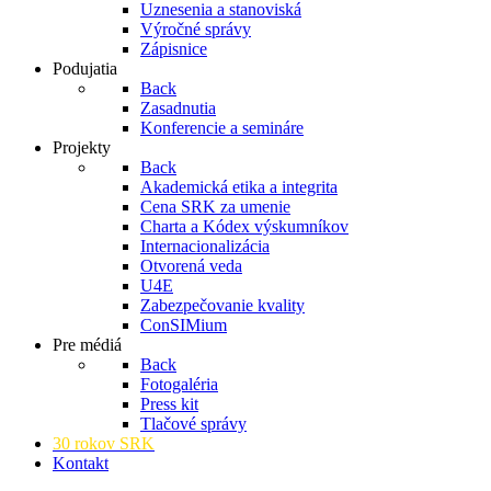
Uznesenia a stanoviská
Výročné správy
Zápisnice
Podujatia
Back
Zasadnutia
Konferencie a semináre
Projekty
Back
Akademická etika a integrita
Cena SRK za umenie
Charta a Kódex výskumníkov
Internacionalizácia
Otvorená veda
U4E
Zabezpečovanie kvality
ConSIMium
Pre médiá
Back
Fotogaléria
Press kit
Tlačové správy
30 rokov SRK
Kontakt