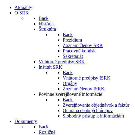
Aktuality
O SRK
Back
História
Štruktúra
Back
Prezídium
Zoznam členov SRK
Pracovné komisie
Sekretariát
Vnútorné predpisy SRK
Inštitút SRK
Back
Vnútorné predpisy ISRK
Orgány
Zoznam členov ISRK
Povinne zverejňované informácie
Back
Zverejňovanie objednávok a faktúr
Ochrana osobných údajov
Slobodný prístup k informáciám
Dokumenty
Back
Rozličné