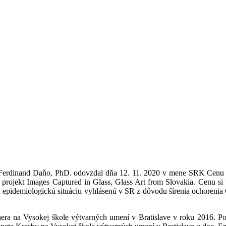
g. Ferdinand Daňo, PhD. odovzdal dňa 12. 11. 2020 v mene SRK Cenu 
projekt Images Captured in Glass, Glass Art from Slovakia. Cenu si
pidemiologickú situáciu vyhlásenú v SR z dôvodu šírenia ochoren
ra na Vysokej škole výtvarných umení v Bratislave v roku 2016. Počas