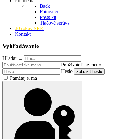
Pre médiá
Back
Fotogaléria
Press kit
Tlačové správy
30 rokov SRK
Kontakt
Vyhľadávanie
Hľadať ...
Používateľské meno
Heslo
Zobraziť heslo
Pamätaj si ma