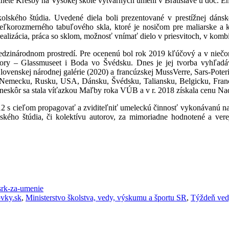
nete Kresby na Vysokej škole výtvarných umení v Bratislave u doc. E
školského štúdia. Uvedené diela boli prezentované v prestížnej dá
eľkorozmerného tabuľového skla, ktoré je nosičom pre maliarske a k
realizácia, práca so sklom, možnosť vnímať dielo v priesvitoch, v kombi
 medzinárodnom prostredí. Pre ocenenú bol rok 2019 kľúčový a v niečom
y – Glassmuseet i Boda vo Švédsku. Dnes je jej tvorba vyhľadáva
ovenskej národnej galérie (2020) a francúzskej MussVerre, Sars-Poteri
 Nemecku, Rusku, USA, Dánsku, Švédsku, Taliansku, Belgicku, Franc
k neskôr sa stala víťazkou Maľby roka VÚB a v r. 2018 získala cen
012 s cieľom propagovať a zviditeľniť umeleckú činnosť vykonávanú 
lského štúdia, či kolektívu autorov, za mimoriadne hodnotené a ve
-srk-za-umenie
ovky.sk
,
Ministerstvo školstva, vedy, výskumu a športu SR
,
Týždeň ved