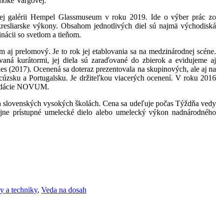
möke Vargovej.
nskej galérii Hempel Glassmuseum v roku 2019. Ide o výber prác zo
resliarske výkony. Obsahom jednotlivých diel sú najmä východiská
nácii so svetlom a tieňom.
 aj prelomový. Je to rok jej etablovania sa na medzinárodnej scéne.
ná kurátormi, jej diela sú zaraďované do zbierok a evidujeme aj
es (2017). Ocenená sa doteraz prezentovala na skupinových, ale aj na
úzsku a Portugalsku. Je držiteľkou viacerých ocenení. V roku 2016
u Nadácie NOVUM.
na slovenských vysokých školách. Cena sa udeľuje počas Týždňa vedy
rejne prístupné umelecké dielo alebo umelecký výkon nadnárodného
y a techniky
,
Veda na dosah