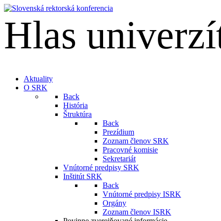
Hlas univerzí
English
Aktuality
O SRK
Back
História
Štruktúra
Back
Prezídium
Zoznam členov SRK
Pracovné komisie
Sekretariát
Vnútorné predpisy SRK
Inštitút SRK
Back
Vnútorné predpisy ISRK
Orgány
Zoznam členov ISRK
Povinne zverejňované informácie