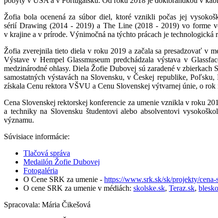
pobyty v USA a v Portugalsku. Od roku 2018 je doktorandkou v kabi
Žofia bola ocenená za súbor diel, ktoré vznikli počas jej vysoko
sérií Drawing (2014 - 2019) a The Line (2018 - 2019) vo forme v
v krajine a v prírode. Výnimočná na týchto prácach je technologická 
Žofia zverejnila tieto diela v roku 2019 a začala sa presadzovať v
Výstave v Hempel Glassmuseum predchádzala výstava v Glassfacor
medzinárodné ohlasy. Diela Žofie Dubovej sú zaradené v zbierkach Sl
samostatných výstavách na Slovensku, v Českej republike, Poľsku,
získala Cenu rektora VŠVU a Cenu Slovenskej výtvarnej únie, o ro
Cena Slovenskej rektorskej konferencie za umenie vznikla v roku 2
a techniky na Slovensku študentovi alebo absolventovi vysokoško
významu.
Súvisiace informácie:
Tlačová správa
Medailón Žofie Dubovej
Fotogaléria
O Cene SRK za umenie -
https://www.srk.sk/sk/projekty/cena
O cene SRK za umenie v médiách:
skolske.sk
,
Teraz.sk
,
blesk
Spracovala: Mária Čikešová