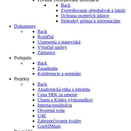
Back
Zverejňovanie objednávok a faktúr
Ochrana osobných údajov
Slobodný prístup k informáciám
Dokumenty
Back
Rozličné
Uznesenia a stanoviská
Výročné správy
Zápisnice
Podujatia
Back
Zasadnutia
Konferencie a semináre
Projekty
Back
Akademická etika a integrita
Cena SRK za umenie
Charta a Kódex výskumníkov
Internacionalizácia
Otvorená veda
U4E
Zabezpečovanie kvality
ConSIMium