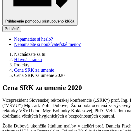
Prihlásenie pomocou prístupového kľúča
Prihlásiť
Nepamätáte si heslo?
Nepamätáte si používateľské meno?
Nachádzate sa tu:
Hlavná stránka
Projekty
Cena SRK za umenie
Cena SRK za umenie 2020
Cena SRK za umenie 2020
Viceprezident Slovenskej rektorskej konferencie („SRK“) prof. In
("VŠVU") Mgr. art. Žofii Dubovej. Žofia bola ocenená za výstavný 
rektorky VŠVU doc. Mgr. Bohunky Koklesovej, PhD. Vzhľadom na e
dodržania všetkých hygienických a bezpečnostných opatrení.
Žofia Dubová ukončila štúdium maľby v ateliéri prof. Daniela Fische