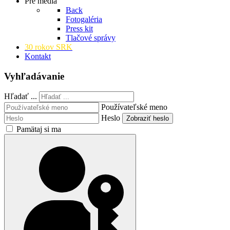
Pre médiá
Back
Fotogaléria
Press kit
Tlačové správy
30 rokov SRK
Kontakt
Vyhľadávanie
Hľadať ...
Používateľské meno
Heslo
Zobraziť heslo
Pamätaj si ma