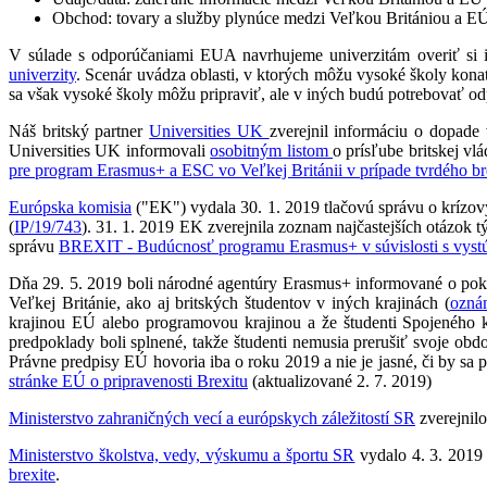
Obchod: tovary a služby plynúce medzi Veľkou Britániou a E
V súlade s odporúčaniami EUA navrhujeme univerzitám overiť si 
univerzity
. Scenár uvádza oblasti, v ktorých môžu vysoké školy kon
sa však vysoké školy môžu pripraviť, ale v iných budú potrebovať o
Náš britský partner
Universities UK
zverejnil informáciu o dopade 
Universities UK informovali
osobitným listom
o prísľube britskej v
pre program Erasmus+ a ESC vo Veľkej Británii v prípade tvrdého br
Európska komisia
("EK") vydala 30. 1. 2019 tlačovú správu o krízový
(
IP/19/743
). 31. 1. 2019 EK zverejnila zoznam najčastejších otázok tý
správu
BREXIT - Budúcnosť programu Erasmus+ v súvislosti s vyst
Dňa 29. 5. 2019 boli národné agentúry Erasmus+ informované o pokrač
Veľkej Británie, ako aj britských študentov v iných krajinách (
ozná
krajinou EÚ alebo programovou krajinou a že študenti Spojeného k
predpoklady boli splnené, takže študenti nemusia prerušiť svoje obd
Právne predpisy EÚ hovoria iba o roku 2019 a nie je jasné, či by sa
stránke EÚ o pripravenosti Brexitu
(aktualizované 2. 7. 2019)
Ministerstvo zahraničných vecí a európskych záležitostí SR
zverejnilo
Ministerstvo školstva, vedy, výskumu a športu SR
vydalo 4. 3. 2019 
brexite
.