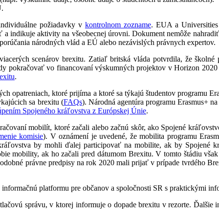
Ú.
individuálne požiadavky v
kontrolnom zozname
. EUA a Universitie
ať a indikuje aktivity na všeobecnej úrovni. Dokument nemôže nahrad
dporúčania národných vlád a EÚ alebo nezávislých právnych expertov.
viacerých scenárov brexitu. Zatiaľ britská vláda potvrdila, že školn
lády pokračovať vo financovaní výskumných projektov v Horizon 2020 a
exitu
.
ch opatreniach, ktoré prijíma a ktoré sa týkajú študentov programu E
kajúcich sa brexitu (
FAQs
). Národná agentúra programu Erasmus+ na S
úpením Spojeného kráľovstva z Európskej Únie
.
ovaní mobilít, ktoré začali alebo začnú skôr, ako Spojené kráľovstvo 
menie komisie
). V oznámení je uvedené, že mobilita programu Erasm
ráľovstva by mohli ďalej participovať na mobilite, ak by Spojené kr
obie mobility, ak ho začali pred dátumom Brexitu. V tomto štádiu vša
 podobné právne predpisy na rok 2020 mali prijať v prípade tvrdého Br
 informačnú platformu pre občanov a spoločnosti SR s praktickými inf
tlačovú správu, v ktorej informuje o dopade brexitu v rezorte. Ďalšie