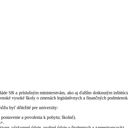
áde SR a príslušným ministerstvám, ako aj ďalším dotknutým inštitúc
enské vysoké školy o zmenách legislatívnych a finančných podmienok, k
môžu byť dôležité pre univerzity:
e postavenie a povolenia k pobytu; školné).
s+.
(napr. výskumné údaje, osobné údaje o študentoch a zamestnancoch).