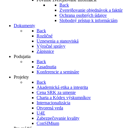
Back
Zverejňovanie objednávok a faktúr
Ochrana osobných údajov
Slobodný prístup k informáciám
Dokumenty
Back
Rozličné
Uznesenia a stanoviská
Výročné správy
Zápisnice
Podujatia
Back
Zasadnutia
Konferencie a semináre
Projekty
Back
Akademická etika a integrita
Cena SRK za umenie
Charta a Kódex výskumníkov
Internacionalizácia
Otvorená veda
U4E
Zabezpečovanie kvality
ConSIMium