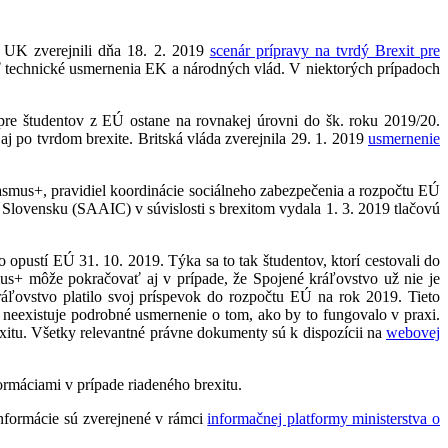
s UK zverejnili dňa 18. 2. 2019
scenár prípravy na tvrdý Brexit pre
iť technické usmernenia EK a národných vlád. V niektorých prípadoch
é pre študentov z EÚ ostane na rovnakej úrovni do šk. roku 2019/20.
j po tvrdom brexite. Britská vláda zverejnila 29. 1. 2019
usmernenie
rasmus+, pravidiel koordinácie sociálneho zabezpečenia a rozpočtu EÚ
lovensku (SAAIC) v súvislosti s brexitom vydala 1. 3. 2019 tlačovú
opustí EÚ 31. 10. 2019. Týka sa to tak študentov, ktorí cestovali do
us+ môže pokračovať aj v prípade, že Spojené kráľovstvo už nie je
áľovstvo platilo svoj príspevok do rozpočtu EÚ na rok 2019. Tieto
k neexistuje podrobné usmernenie o tom, ako by to fungovalo v praxi.
exitu. Všetky relevantné právne dokumenty sú k dispozícii na
webovej
ormáciami v prípade riadeného brexitu.
 informácie sú zverejnené v rámci
informačnej platformy ministerstva o