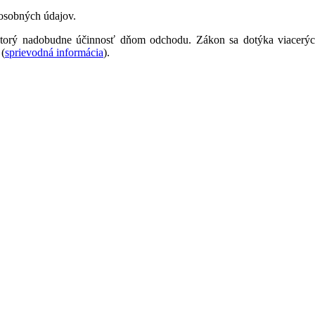
osobných údajov.
ktorý nadobudne účinnosť dňom odchodu. Zákon sa dotýka viacerých 
 (
sprievodná informácia
).