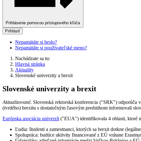
Prihlásenie pomocou prístupového kľúča
Prihlásiť
Nepamätáte si heslo?
Nepamätáte si používateľské meno?
Nachádzate sa tu:
Hlavná stránka
Aktuality
Slovenské univerzity a brexit
Slovenské univerzity a brexit
Aktualizované.
Slovenská rektorská konferencia ("SRK") odporúča vl
(tvrdého) brexitu s dostatočným časovým predstihom informovali slov
Európska asociácia univerzít
("EUA") identifikovala 4 oblasti, ktoré 
Ľudia: študenti a zamestnanci, ktorých sa brexit dotkne (legáln
Spolupráca: budúce aktivity financované z EÚ vrátane Erasmu
Údaje/dáta: zdieľané informácie medzi Veľkou Britániou a EÚ 