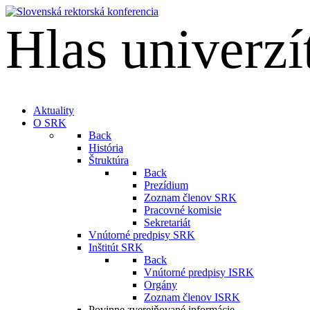
Hlas univerzí
English
Aktuality
O SRK
Back
História
Štruktúra
Back
Prezídium
Zoznam členov SRK
Pracovné komisie
Sekretariát
Vnútorné predpisy SRK
Inštitút SRK
Back
Vnútorné predpisy ISRK
Orgány
Zoznam členov ISRK
Povinne zverejňované informácie