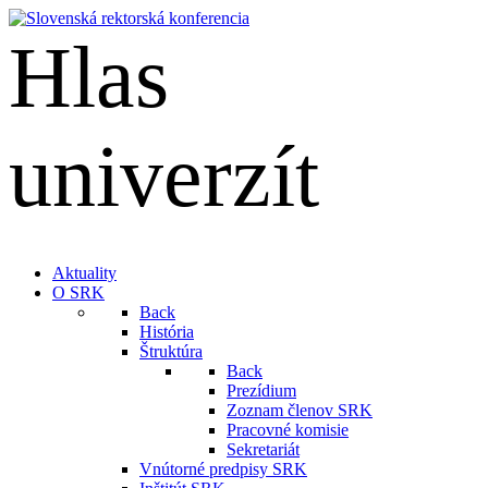
Hlas
univerzít
English
Aktuality
O SRK
Back
História
Štruktúra
Back
Prezídium
Zoznam členov SRK
Pracovné komisie
Sekretariát
Vnútorné predpisy SRK