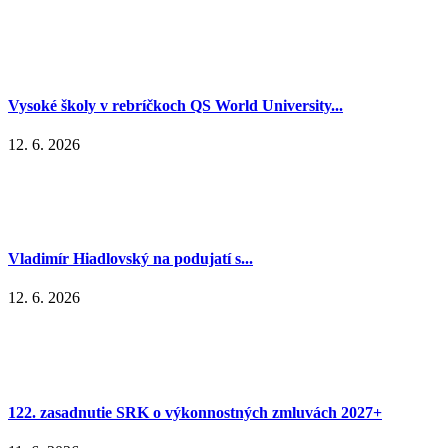
Vysoké školy v rebríčkoch QS World University...
12. 6. 2026
Vladimír Hiadlovský na podujatí s...
12. 6. 2026
122. zasadnutie SRK o výkonnostných zmluvách 2027+