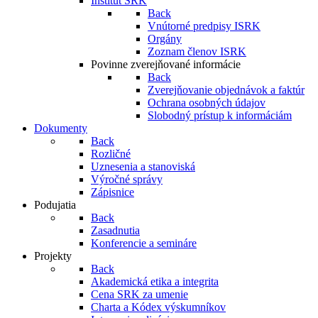
Inštitút SRK
Back
Vnútorné predpisy ISRK
Orgány
Zoznam členov ISRK
Povinne zverejňované informácie
Back
Zverejňovanie objednávok a faktúr
Ochrana osobných údajov
Slobodný prístup k informáciám
Dokumenty
Back
Rozličné
Uznesenia a stanoviská
Výročné správy
Zápisnice
Podujatia
Back
Zasadnutia
Konferencie a semináre
Projekty
Back
Akademická etika a integrita
Cena SRK za umenie
Charta a Kódex výskumníkov