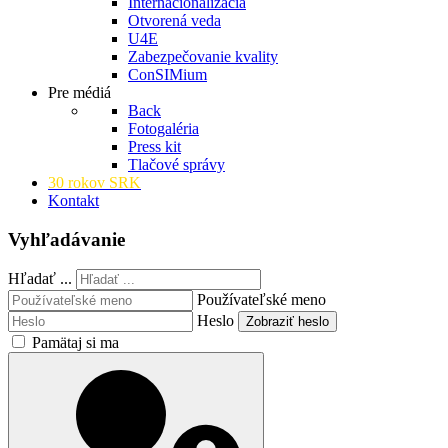
Internacionalizácia
Otvorená veda
U4E
Zabezpečovanie kvality
ConSIMium
Pre médiá
Back
Fotogaléria
Press kit
Tlačové správy
30 rokov SRK
Kontakt
Vyhľadávanie
Hľadať ...
Používateľské meno
Heslo
Zobraziť heslo
Pamätaj si ma