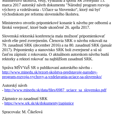
Ministerstvo školstva, vedy, výskumu a športu SR zverejnilo 15.
marca 2017 autorský návrh dokumentu "Národný program rozvoja
výchovy a vzdelávania - Učiace sa Slovensko“, ktorý má byť
východiskom pre reformu slovenského školstva.
Ministerstvo otvorilo pripomiekové konanie k návrhu pre odbornú a
širokú verejnosť, ktoré bude ukončené 26. apríla 2017.
Slovenská rektorská konferencia mala možnosť pripomienkovať
návrh ešte pred zverejnením. Členovia SRK o návrhu rokovali na
79. zasadnutí SRK (december 2016) a na 80. zasadnutí SRK (január
2017). Pripomienky a stanovisko SRK boli zverejnené a sú sú
časťou zápisníc z rokovania. O aktuálnom autorskom návrhu budú
rektorky a rektori rokovať na najbližšom zasadnutí SRK.
Správa MŠVVaŠ SR o publikovaní autorského návrhu -
http://www.minedu.sk/rezort-skolstva-predstavuje-narodny-
program-rozvoja-vychovy-a-vzdelavania-uciace-sa-slovensko/
Autorský návrh
-
http://www.minedu.sk/data/files/6987_uciace_sa_slovensko.pdf
Zápisnice zo zasadnutí SRK
-
https://www.srk.sk/sk/dokumenty/zapisnice
Spracovala: M. Čikešová