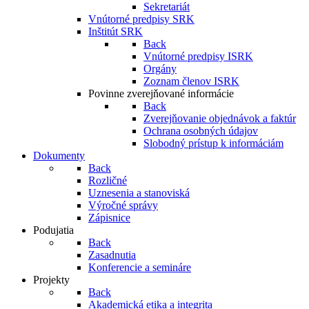
Sekretariát
Vnútorné predpisy SRK
Inštitút SRK
Back
Vnútorné predpisy ISRK
Orgány
Zoznam členov ISRK
Povinne zverejňované informácie
Back
Zverejňovanie objednávok a faktúr
Ochrana osobných údajov
Slobodný prístup k informáciám
Dokumenty
Back
Rozličné
Uznesenia a stanoviská
Výročné správy
Zápisnice
Podujatia
Back
Zasadnutia
Konferencie a semináre
Projekty
Back
Akademická etika a integrita