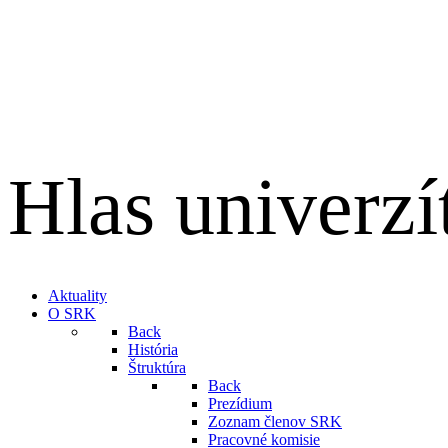
Hlas univerzí
English
Aktuality
O SRK
Back
História
Štruktúra
Back
Prezídium
Zoznam členov SRK
Pracovné komisie