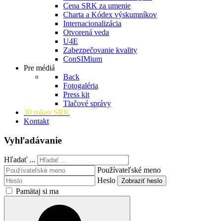
Cena SRK za umenie
Charta a Kódex výskumníkov
Internacionalizácia
Otvorená veda
U4E
Zabezpečovanie kvality
ConSIMium
Pre médiá
Back
Fotogaléria
Press kit
Tlačové správy
30 rokov SRK
Kontakt
Vyhľadávanie
Hľadať ...
Používateľské meno
Heslo
Zobraziť heslo
Pamätaj si ma